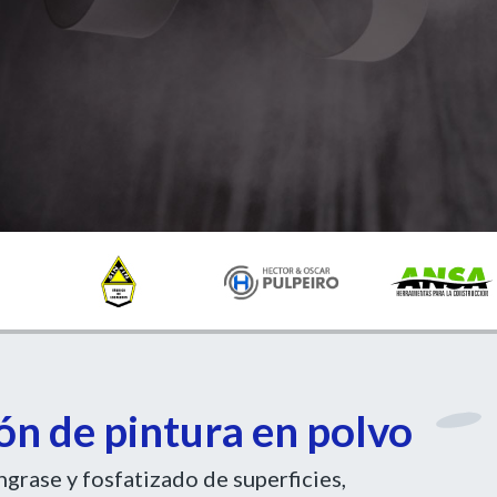
ión de pintura en polvo
rase y fosfatizado de superficies,