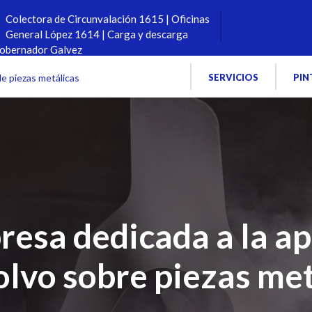
Colectora de Circunvalación 1615 | Oficinas
General López 1614 | Carga y descarga
Gobernador Galvez
Fe, Argentina
de piezas metálicas
SERVICIOS
PIN
esa dedicada a la ap
olvo sobre piezas me