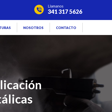
Llamanos
341 317 5626
TURAS
NOSOTROS
CONTACTO
licación
tálicas