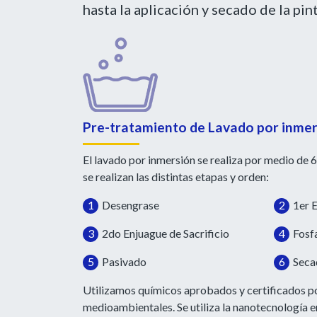
hasta la aplicación y secado de la pin
Pre-tratamiento de Lavado por inme
El lavado por inmersión se realiza por medio de 6
se realizan las distintas etapas y orden:
1
Desengrase
2
1er E
3
2do Enjuague de Sacrificio
4
Fosf
5
Pasivado
6
Seca
Utilizamos químicos aprobados y certificados p
medioambientales. Se utiliza la nanotecnología 