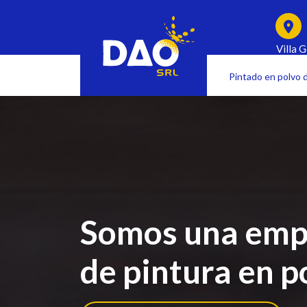
Villa 
Santa 
Pintado en polvo 
Somos una empr
de pintura en p