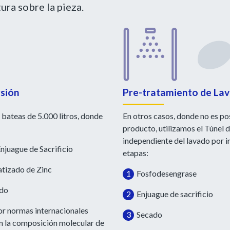
tura sobre la pieza.
rsión
Pre-tratamiento de Lav
 bateas de 5.000 litros, donde
En otros casos, donde no es pos
producto, utilizamos el Túnel 
independiente del lavado por in
njuague de Sacrificio
etapas:
atizado de Zinc
1
Fosfodesengrase
do
2
Enjuague de sacrificio
or normas internacionales
3
Secado
en la composición molecular de